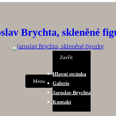
slav Brychta, skleněné fi
Zavřít
Hlavní stránka
Menu
Galerie
Jaroslav Brychta
Kontakt