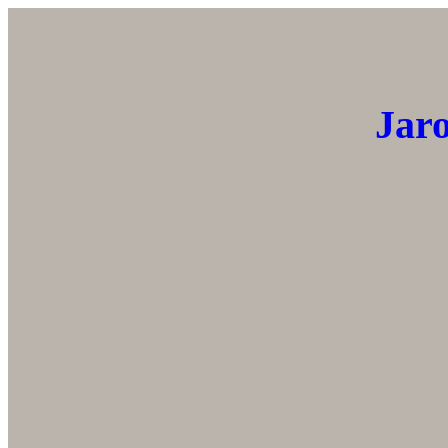
Přeskočit
na
obsah
Jaro